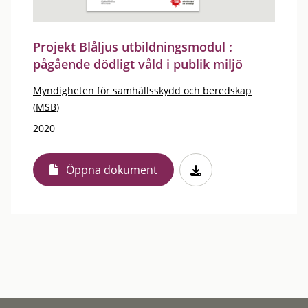
Projekt Blåljus utbildningsmodul :
pågående dödligt våld i publik miljö
Myndigheten för samhällsskydd och beredskap
(MSB)
2020
Öppna dokument