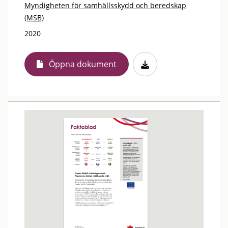
Myndigheten för samhällsskydd och beredskap
(MSB)
2020
Öppna dokument