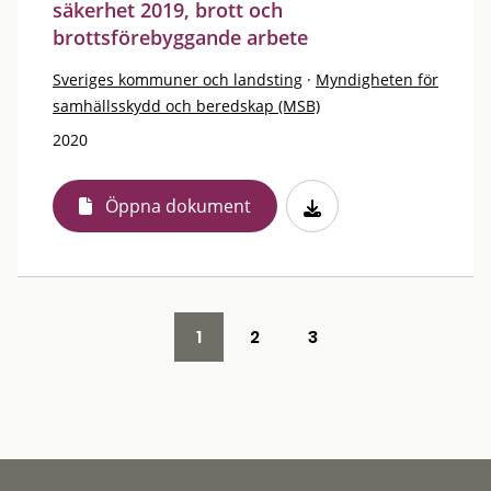
säkerhet 2019, brott och
brottsförebyggande arbete
Sveriges kommuner och landsting
·
Myndigheten för
samhällsskydd och beredskap (MSB)
2020
Öppna dokument
1
2
3