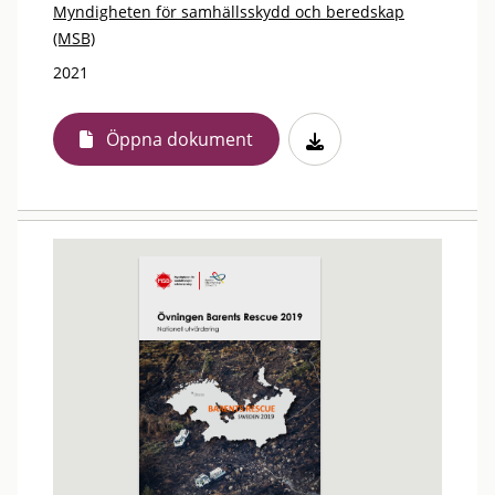
Myndigheten för samhällsskydd och beredskap
(MSB)
2021
Öppna dokument