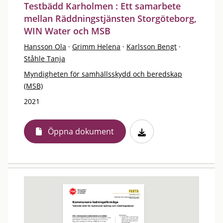
Testbädd Karholmen : Ett samarbete
mellan Räddningstjänsten Storgöteborg,
WIN Water och MSB
Hansson Ola
·
Grimm Helena
·
Karlsson Bengt
·
Ståhle Tanja
Myndigheten för samhällsskydd och beredskap
(MSB)
2021
Öppna dokument