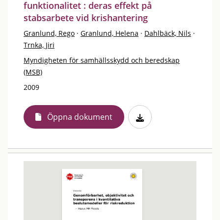
funktionalitet : deras effekt på
stabsarbete vid krishantering
Granlund, Rego
·
Granlund, Helena
·
Dahlbäck, Nils
·
Trnka, Jiri
Myndigheten för samhällsskydd och beredskap
(MSB)
2009
Öppna dokument