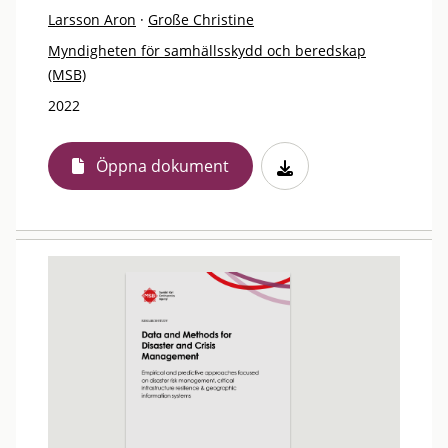
Larsson Aron
·
Große Christine
Myndigheten för samhällsskydd och beredskap
(MSB)
2022
Öppna dokument