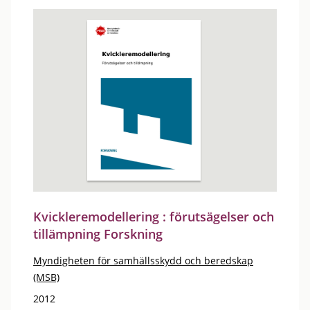
Kvickleremodellering : förutsägelser och
tillämpning Forskning
Myndigheten för samhällsskydd och beredskap
(MSB)
2012