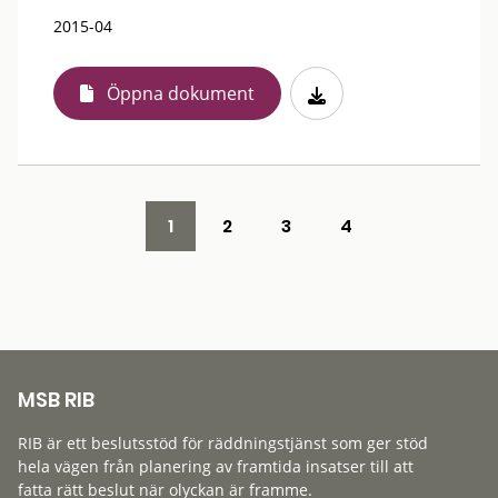
2015-04
Öppna dokument
1
2
3
4
MSB RIB
RIB är ett beslutsstöd för räddningstjänst som ger stöd
hela vägen från planering av framtida insatser till att
fatta rätt beslut när olyckan är framme.