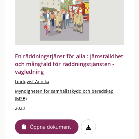
En räddningstjänst för alla : jämställdhet
och mångfald för räddningstjänsten -
vägledning
Lindqvist Annika
Myndigheten för samhällsskydd och beredskap
(MSB)
2023
Öppna dokument