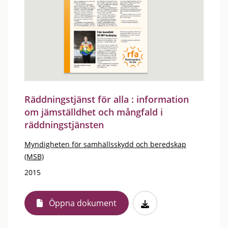
Räddningstjänst för alla : information
om jämställdhet och mångfald i
räddningstjänsten
Myndigheten för samhällsskydd och beredskap
(MSB)
2015
Öppna dokument