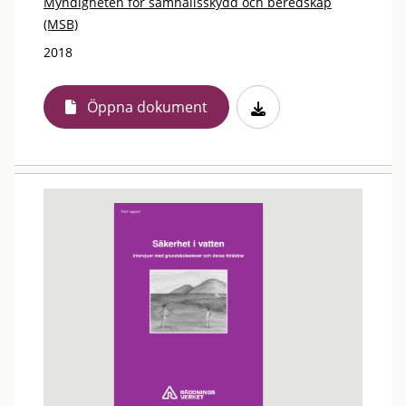
Myndigheten för samhällsskydd och beredskap
(MSB)
2018
Öppna dokument