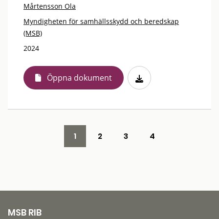
Mårtensson Ola
Myndigheten för samhällsskydd och beredskap
(MSB)
2024
Öppna dokument
1
2
3
4
MSB RIB