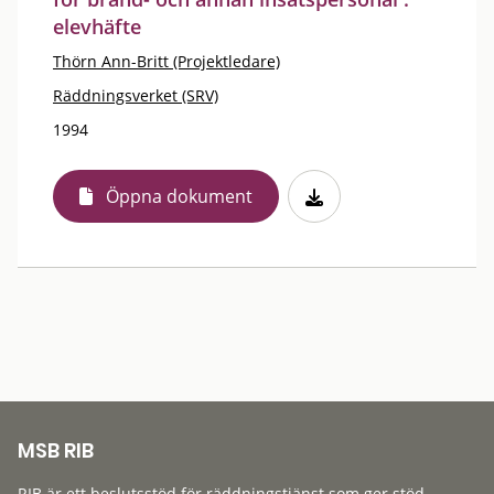
elevhäfte
Thörn Ann-Britt (Projektledare)
Räddningsverket (SRV)
1994
Öppna dokument
MSB RIB
RIB är ett beslutsstöd för räddningstjänst som ger stöd