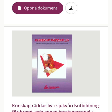
Öppna dokument
Kunskap räddar liv : sjukvårdsutbildning
för brand- och annan insatspersonal :