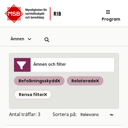
Program
Ämnen
Ämnen och filter
Befolkningsskydd
Relaterade
Rensa filter
Antal träffar: 3
Sortera på: