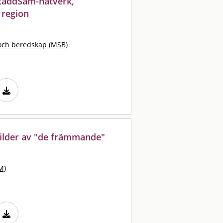
 RäddSam-nätverk,
 region
och beredskap (MSB)
bilder av "de främmande"
M)