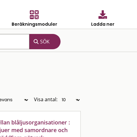
Beräkningsmoduler
Ladda ner
Visa antal:
an blåljusorganisationer :
vjuer med samordnare och