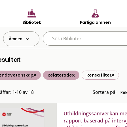
Bibliotek
Farliga ämnen
Ämnen
esultat
endevetenskap
Relaterade
Rensa filter
äffar: 1-10 av 18
Sortera på:
Utbildningssamverkan mell
rapport baserad på inter