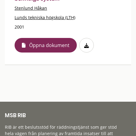
Stenlund Håkan
Lunds tekniska högskola (LTH)
2001
Öppna dokument
MSB RIB
RIB är ett beslutsstöd för räddningstjänst som ger stöd
hela vägen från planering av framtida insatser till att