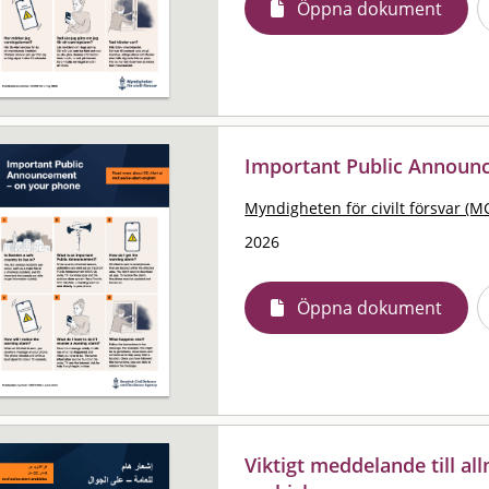
Öppna dokument
Important Public Announ
Myndigheten för civilt försvar (M
2026
Öppna dokument
Viktigt meddelande till al