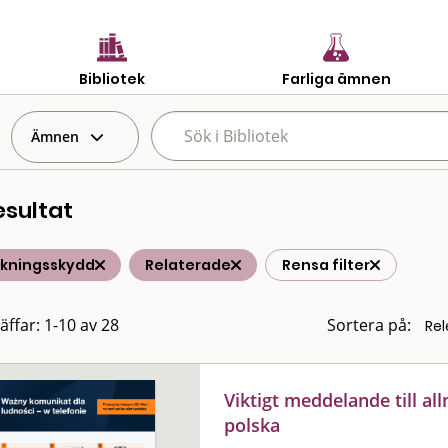
Bibliotek
Farliga ämnen
Ämnen
esultat
lkningsskydd
Relaterade
Rensa filter
äffar: 1-10 av 28
Sortera på:
Viktigt meddelande till al
polska