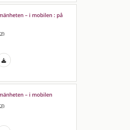
lmänheten – i mobilen : på
CF)
lmänheten – i mobilen
CF)