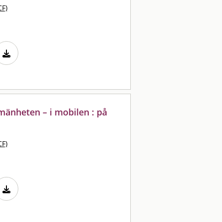
CF)
lmänheten – i mobilen : på
CF)