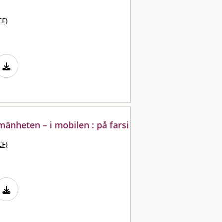
CF)
lmänheten – i mobilen : på farsi
CF)