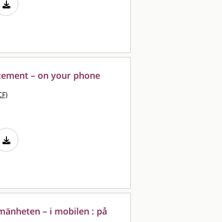
cement – on your phone
CF)
lmänheten – i mobilen : på