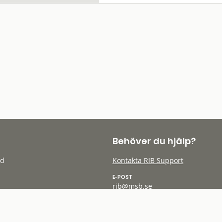
Behöver du hjälp?
öd
Kontakta RIB Support
E-POST
rib@msb.se