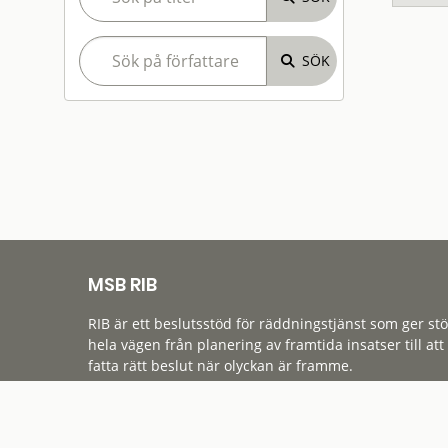
MSB RIB
RIB är ett beslutsstöd för räddningstjänst som ger st
hela vägen från planering av framtida insatser till att
fatta rätt beslut när olyckan är framme.
Tillgänglighet
Cookies