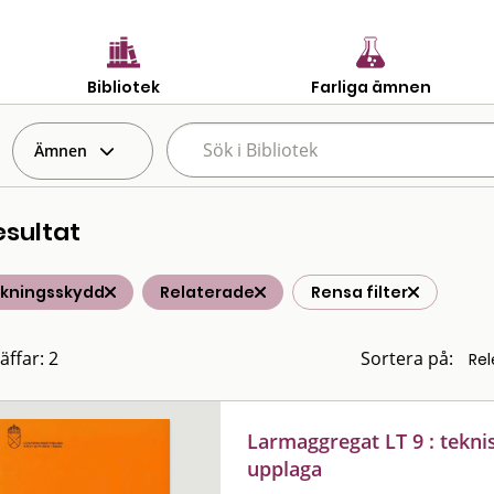
Bibliotek
Farliga ämnen
Ämnen
esultat
lkningsskydd
Relaterade
Rensa filter
äffar: 2
Sortera på:
Larmaggregat LT 9 : tekni
upplaga