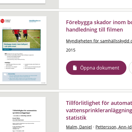
Förebygga skador inom bol
handledning till filmen
Myndigheten för samhällsskydd 
2015
Öppna dokument
Tillförlitlighet för automa
vattensprinkleranläggninga
statistik
Malm, Daniel
·
Pettersson, Ann-Id