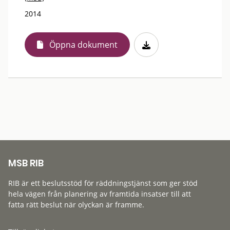
2014
Öppna dokument
MSB RIB
RIB är ett beslutsstöd för räddningstjänst som ger stöd
hela vägen från planering av framtida insatser till att
fatta rätt beslut när olyckan är framme.