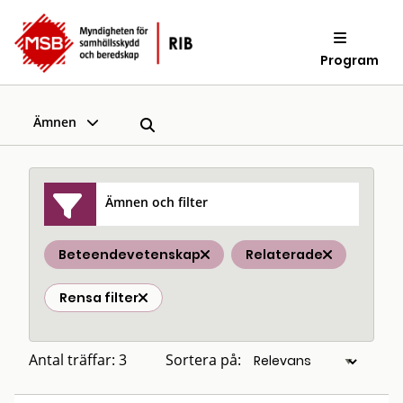
Program
Ämnen
Ämnen och filter
Beteendevetenskap
Relaterade
Rensa filter
Antal träffar: 3
Sortera på: