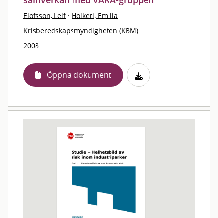
samverkan med VAKA-gruppen
Elofsson, Leif
·
Holkeri, Emilia
Krisberedskapsmyndigheten (KBM)
2008
Öppna dokument