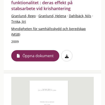
funktionalitet : deras effekt på
stabsarbete vid krishantering
Granlund, Rego
·
Granlund, Helena
·
Dahlbäck, Nils
·
Trnka, Jiri
Myndigheten för samhällsskydd och beredskap
(MSB)
2009
Öppna dokument