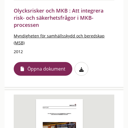
Olycksrisker och MKB : Att integrera
risk- och säkerhetsfrågor i MKB-
processen
Myndigheten för samhällsskydd och beredskap
(MSB)
2012
Öppna dokument