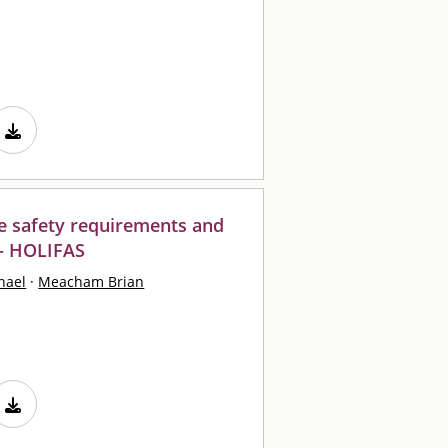
ire safety requirements and
 - HOLIFAS
hael
·
Meacham Brian