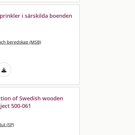
prinkler i särskilda boenden
och beredskap (MSB)
ection of Swedish wooden
ject 500-061
tut (SP)