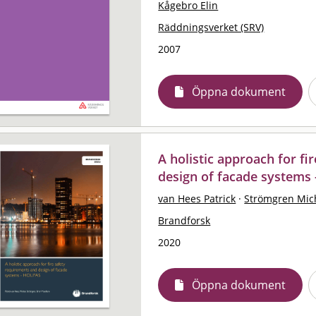
Kågebro Elin
Räddningsverket (SRV)
2007
Öppna dokument
A holistic approach for f
design of facade systems
van Hees Patrick
·
Strömgren Mic
Brandforsk
2020
Öppna dokument