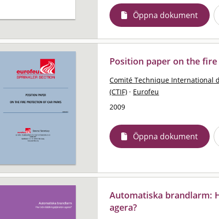
Öppna dokument
Position paper on the fire
Comité Technique International d
(CTIF)
·
Eurofeu
2009
Öppna dokument
Automatiska brandlarm: H
agera?