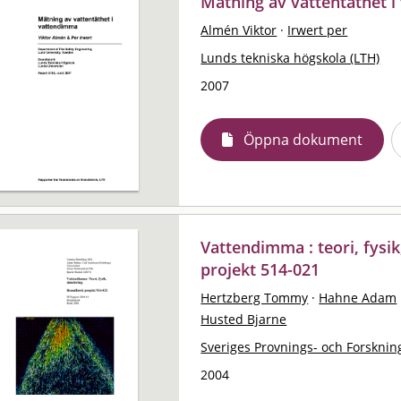
Mätning av vattentäthet 
Almén Viktor
·
Irwert per
Lunds tekniska högskola (LTH)
2007
Öppna dokument
Vattendimma : teori, fys
projekt 514-021
Hertzberg Tommy
·
Hahne Adam
Husted Bjarne
Sveriges Provnings- och Forskning
2004