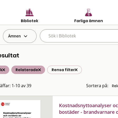
Bibliotek
Farliga ämnen
Ämnen
esultat
ik
Relaterade
Rensa filter
äffar: 1-10 av 39
Sortera på:
Kostnadsnyttoanalyser oc
bostäder - brandvarnare 