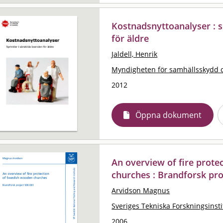
Kostnadsnyttoanalyser : s
för äldre
Jaldell, Henrik
Myndigheten för samhällsskydd 
2012
Öppna dokument
An overview of fire prot
churches : Brandforsk pro
Arvidson Magnus
Sveriges Tekniska Forskningsinsti
2006