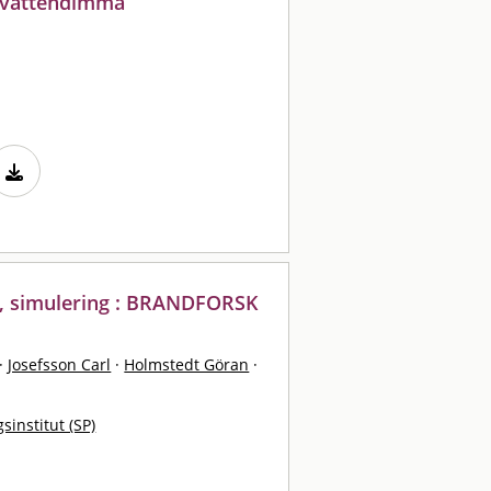
i vattendimma
ik, simulering : BRANDFORSK
·
Josefsson Carl
·
Holmstedt Göran
·
sinstitut (SP)