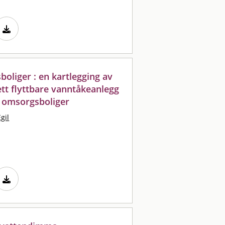
oliger : en kartlegging av
ett flyttbare vanntåkeanlegg
i omsorgsboliger
gil