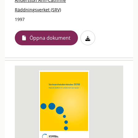
Andersson Ann-Cathrine
Räddningsverket (SRV)
1997
Öppna dokument