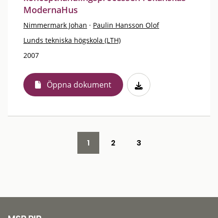
ModernaHus
Nimmermark Johan
·
Paulin Hansson Olof
Lunds tekniska högskola (LTH)
2007
Öppna dokument
1
2
3