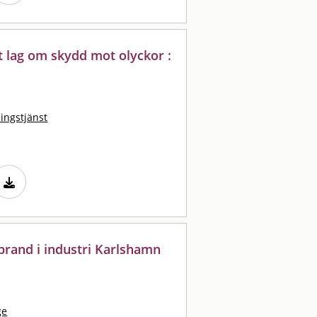
t lag om skydd mot olyckor :
ingstjänst
 brand i industri Karlshamn
ge