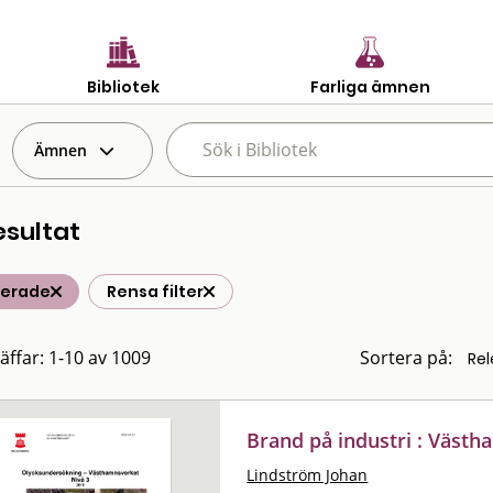
Bibliotek
Farliga ämnen
Ämnen
esultat
terade
Rensa filter
räffar: 1-10 av 1009
Sortera på:
Brand på industri : Väst
Lindström Johan