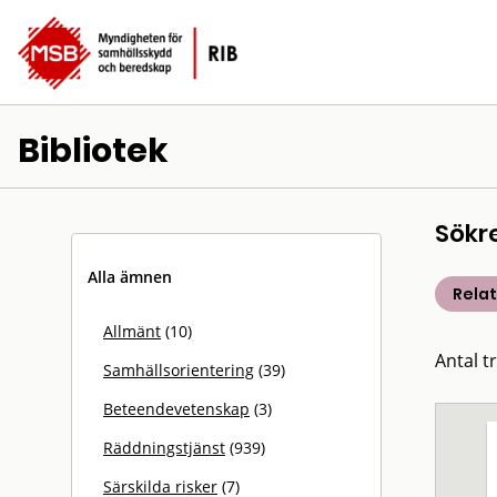
Bibliotek
Sökr
Alla ämnen
Rela
Allmänt
(10)
Antal t
Samhällsorientering
(39)
Beteendevetenskap
(3)
Räddningstjänst
(939)
Särskilda risker
(7)