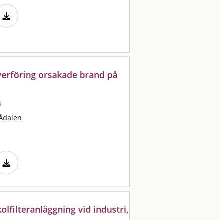
erföring orsakade brand på
s
Ådalen
olfilteranläggning vid industri,