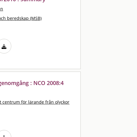
an
och beredskap (MSB)
sk genomgång : NCO 2008:4
t centrum för lärande från olyckor