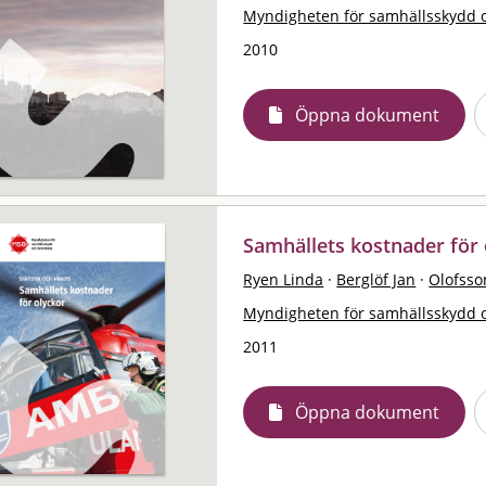
Myndigheten för samhällsskydd 
2010
Öppna dokument
Samhällets kostnader för o
Ryen Linda
·
Berglöf Jan
·
Olofsso
Myndigheten för samhällsskydd 
2011
Öppna dokument