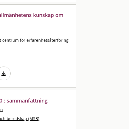
 allmänhetens kunskap om
t centrum för erfarenhetsåterföring
10 : sammanfattning
an
och beredskap (MSB)