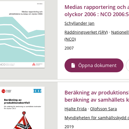
Medias rapportering och
olyckor 2006 : NCO 2006:5
Schyllander Jan
Räddningsverket (SRV)
·
Nationell
(NCO)
2007
Öppna dokument
Beräkning av produktionsbo
beräkning av samhällets k
Hjalte Frida
·
Olofsson Sara
Myndigheten för samhällsskydd 
2019