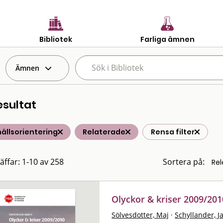
Bibliotek
Farliga ämnen
Ämnen
esultat
ällsorientering
Relaterade
Rensa filter
räffar: 1-10 av 258
Sortera på:
Olyckor & kriser 2009/2010
Sölvesdotter, Maj
·
Schyllander, J