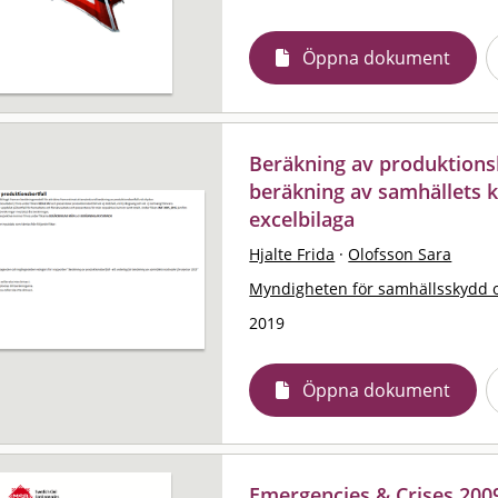
Öppna dokument
Beräkning av produktionsbo
beräkning av samhällets k
excelbilaga
Hjalte Frida
·
Olofsson Sara
Myndigheten för samhällsskydd 
2019
Öppna dokument
Emergencies & Crises 20