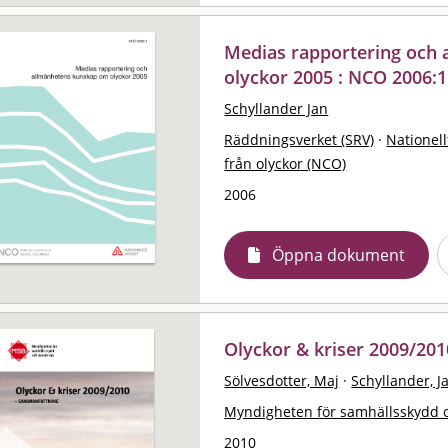
Medias rapportering och
olyckor 2005 : NCO 2006:1
Schyllander Jan
Räddningsverket (SRV)
·
Nationell
från olyckor (NCO)
2006
Öppna dokument
Olyckor & kriser 2009/20
Sölvesdotter, Maj
·
Schyllander, J
Myndigheten för samhällsskydd 
2010