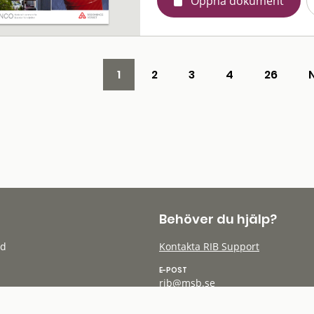
Öppna dokument
1
2
3
4
26
Behöver du hjälp?
öd
Kontakta RIB Support
E-POST
rib@msb.se