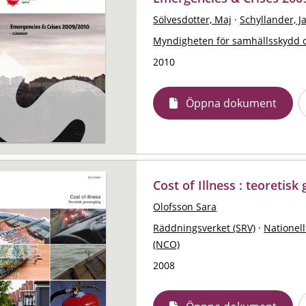
Sölvesdotter, Maj
·
Schyllander, J
Myndigheten för samhällsskydd 
2010
Öppna dokument
Cost of Illness : teoreti
Olofsson Sara
Räddningsverket (SRV)
·
Nationell
(NCO)
2008