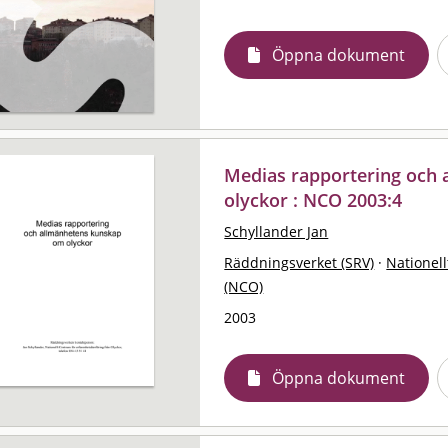
Öppna dokument
Medias rapportering och
olyckor : NCO 2003:4
Schyllander Jan
Räddningsverket (SRV)
·
Nationell
(NCO)
2003
Öppna dokument