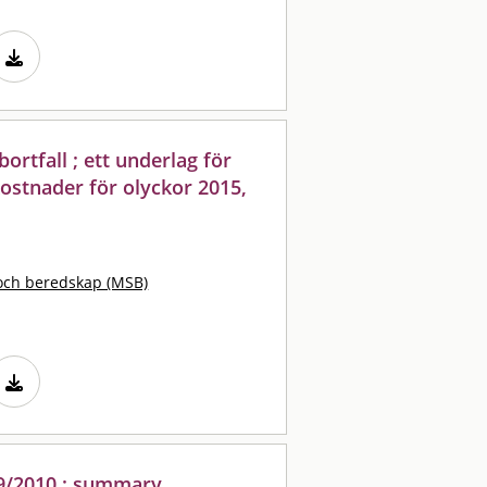
rtfall ; ett underlag för
ostnader för olyckor 2015,
och beredskap (MSB)
09/2010 : summary