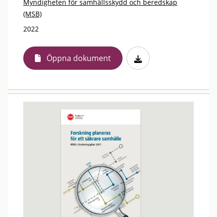
Myndigheten för samhällsskydd och beredskap
(MSB)
2022
Öppna dokument