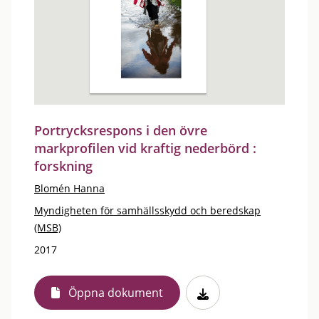
Portrycksrespons i den övre
markprofilen vid kraftig nederbörd :
forskning
Blomén Hanna
Myndigheten för samhällsskydd och beredskap
(MSB)
2017
Öppna dokument