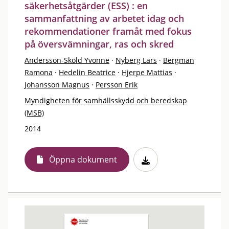
säkerhetsåtgärder (ESS) : en
sammanfattning av arbetet idag och
rekommendationer framåt med fokus
på översvämningar, ras och skred
Andersson-Sköld Yvonne
·
Nyberg Lars
·
Bergman
Ramona
·
Hedelin Beatrice
·
Hjerpe Mattias
·
Johansson Magnus
·
Persson Erik
Myndigheten för samhällsskydd och beredskap
(MSB)
2014
Öppna dokument