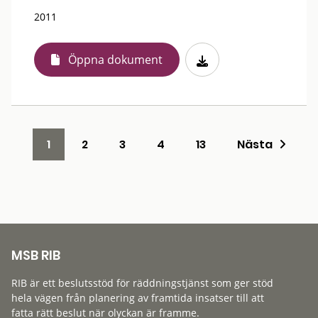
2011
Öppna dokument
1
2
3
4
13
Nästa
MSB RIB
RIB är ett beslutsstöd för räddningstjänst som ger stöd
hela vägen från planering av framtida insatser till att
fatta rätt beslut när olyckan är framme.