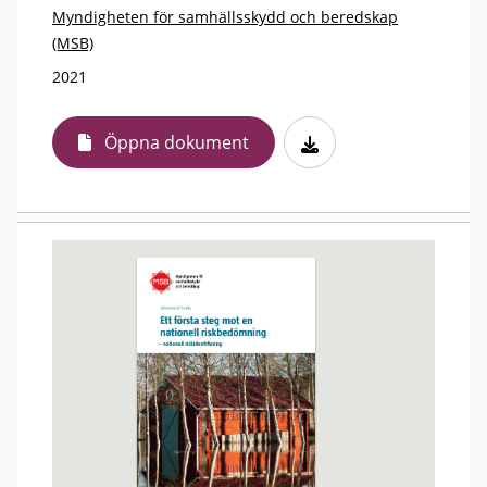
Myndigheten för samhällsskydd och beredskap
(MSB)
2021
Öppna dokument