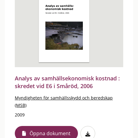
Analys av samhällsekonomisk kostnad :
skredet vid E6 i Småröd, 2006
Myndigheten för samhällsskydd och beredskap
(MSB)
2009
Öppna dokument