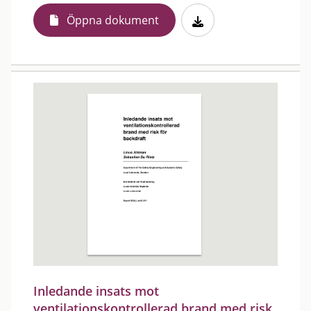
Öppna dokument
Inledande insats mot
ventilationskontrollerad brand med risk