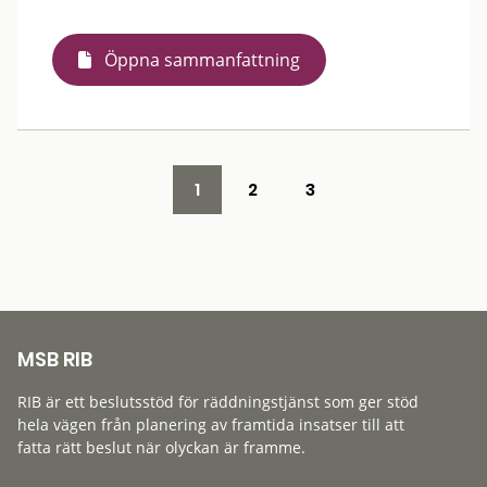
Öppna sammanfattning
1
2
3
MSB RIB
RIB är ett beslutsstöd för räddningstjänst som ger stöd
hela vägen från planering av framtida insatser till att
fatta rätt beslut när olyckan är framme.