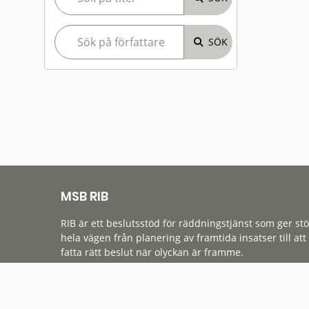
MSB RIB
RIB är ett beslutsstöd för räddningstjänst som ger st
hela vägen från planering av framtida insatser till att
fatta rätt beslut när olyckan är framme.
Tillgänglighet
Cookies