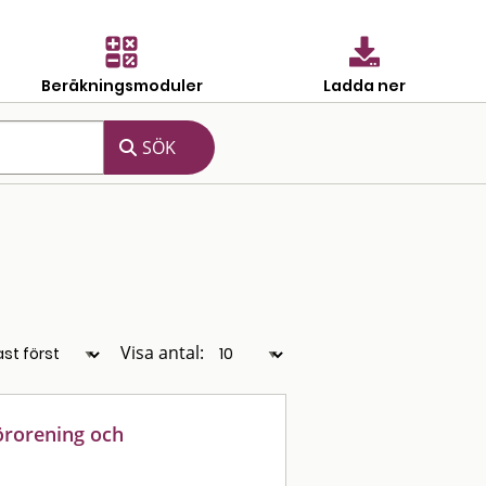
Beräkningsmoduler
Ladda ner
Visa antal:
örorening och