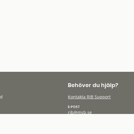
Behöver du hjälp?
öd
Kontakta RIB Support
E-POST
rib@msb.se