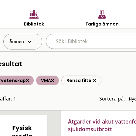
Bibliotek
Farliga ämnen
Ämnen
esultat
rvetenskap
VMA
Rensa filter
äffar: 1
Sortera på:
Åtgärder vid akut vattenf
sjukdomsutbrott