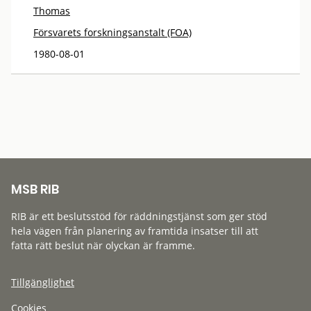
Thomas
Försvarets forskningsanstalt (FOA)
1980-08-01
MSB RIB
RIB är ett beslutsstöd för räddningstjänst som ger stöd
hela vägen från planering av framtida insatser till att
fatta rätt beslut när olyckan är framme.
Tillgänglighet
Cookies