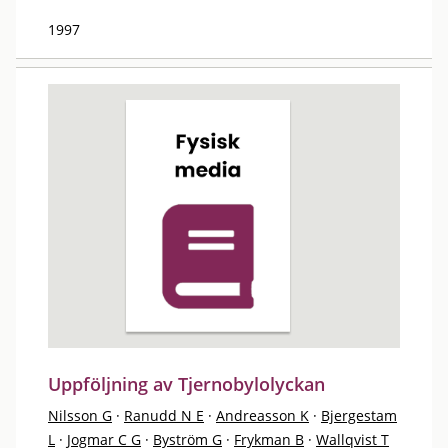
1997
Uppföljning av Tjernobylolyckan
Nilsson G
·
Ranudd N E
·
Andreasson K
·
Bjergestam
L
·
Jogmar C G
·
Byström G
·
Frykman B
·
Wallqvist T