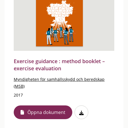
Exercise guidance : method booklet –
exercise evaluation
Myndigheten för samhällsskydd och beredskap
(MSB)
2017
Öppna dokument