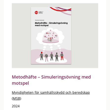
Metodhäfte – Simuleringsövning med
motspel
Myndigheten för samhällsskydd och beredskap
(MSB)
2024