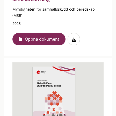
Myndigheten för samhällsskydd och beredskap
(MSB)
2023
Öppna dokument