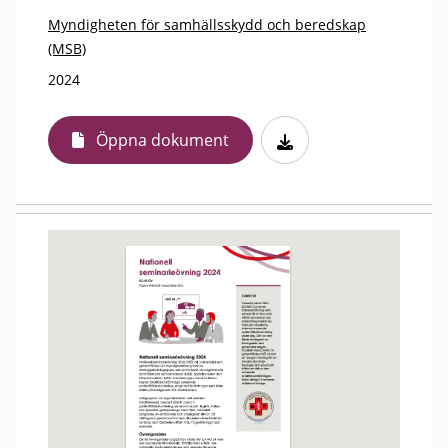
Myndigheten för samhällsskydd och beredskap
(MSB)
2024
Öppna dokument