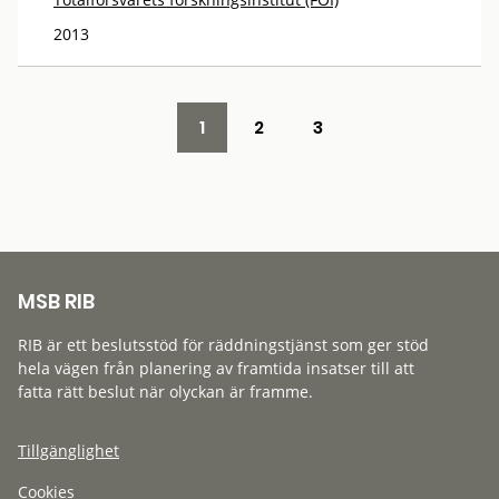
2013
1
2
3
MSB RIB
RIB är ett beslutsstöd för räddningstjänst som ger stöd
hela vägen från planering av framtida insatser till att
fatta rätt beslut när olyckan är framme.
Tillgänglighet
Cookies