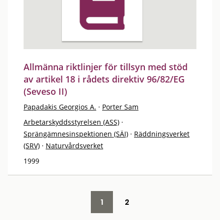
Allmänna riktlinjer för tillsyn med stöd
av artikel 18 i rådets direktiv 96/82/EG
(Seveso II)
Papadakis Georgios A.
·
Porter Sam
Arbetarskyddsstyrelsen (ASS)
·
Sprängämnesinspektionen (SÄI)
·
Räddningsverket
(SRV)
·
Naturvårdsverket
1999
1
2