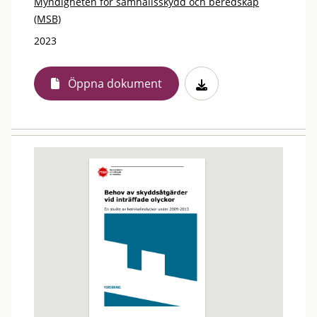
Myndigheten för samhällsskydd och beredskap
(MSB)
2023
Öppna dokument