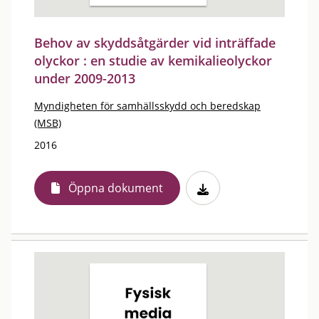
Behov av skyddsåtgärder vid inträffade
olyckor : en studie av kemikalieolyckor
under 2009-2013
Myndigheten för samhällsskydd och beredskap
(MSB)
2016
Öppna dokument