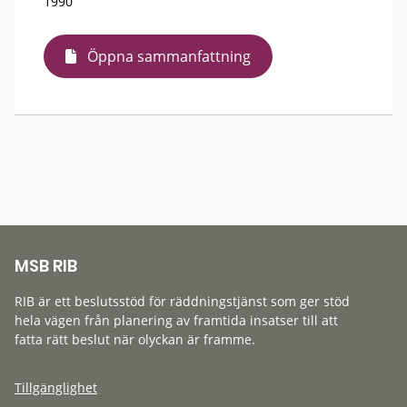
1990
Öppna sammanfattning
MSB RIB
RIB är ett beslutsstöd för räddningstjänst som ger stöd
hela vägen från planering av framtida insatser till att
fatta rätt beslut när olyckan är framme.
Tillgänglighet