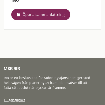
1990
Öppna sammanfattning
MSB RIB
RIB är ett beslutsstöd för räddningstjänst som ger stöd
hela vägen från planering av framtida insatser till att
fatta rätt beslut när olyckan är framme.
Tillgänglighet