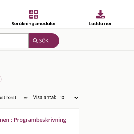
Beräkningsmoduler
Ladda ner
Visa antal:
men : Programbeskrivning