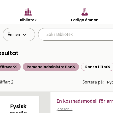
Bibliotek
Farliga ämnen
Ämnen
esultat
försvar
Personaladministration
Rensa filter
äffar: 2
Sortera på:
En kostnadsmodell för ar
Jansson L