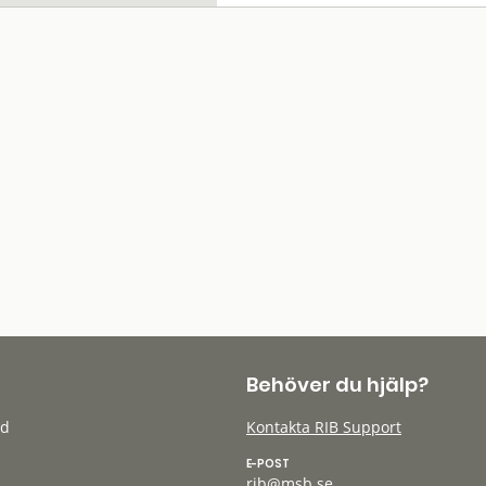
Behöver du hjälp?
öd
Kontakta RIB Support
E-POST
rib@msb.se