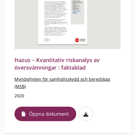
Hazus – Kvantitativ riskanalys av
översvämningar : faktablad
Myndigheten för samhällsskydd och beredskap
(MSB)
2020
Öppna dokument