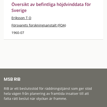
Översikt av befintliga höjdvinddata för
Sverige
Eriksson T O
Försvarets forskningsanstalt (FOA)
1960-07
MSB RIB
RIB är ett beslutsstöd för räddningstjänst som ger stöd
hela vägen från planering av framtida insatser till att
fatta rätt beslut när olyckan är framme.