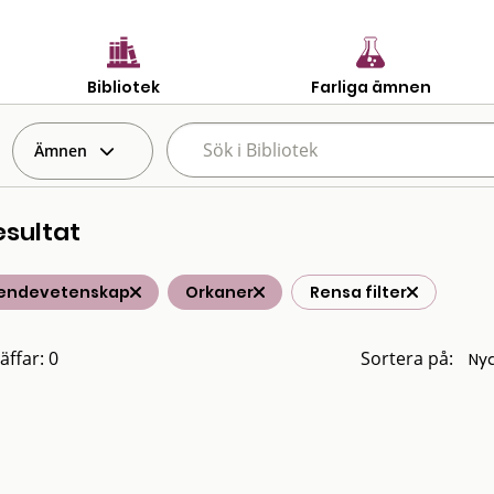
Bibliotek
Farliga ämnen
Ämnen
esultat
endevetenskap
Orkaner
Rensa filter
äffar: 0
Sortera på: