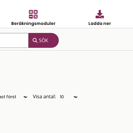
Beräkningsmoduler
Ladda ner
Visa antal: