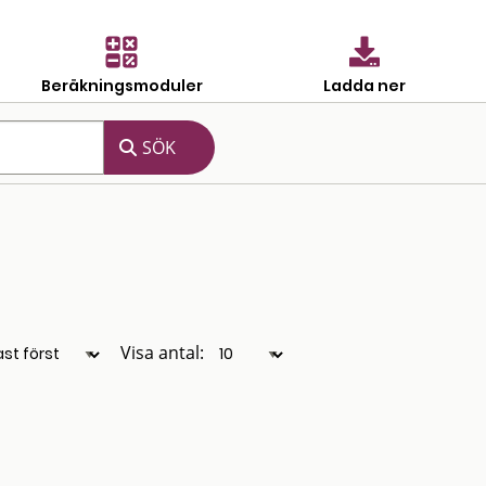
Beräkningsmoduler
Ladda ner
Visa antal: