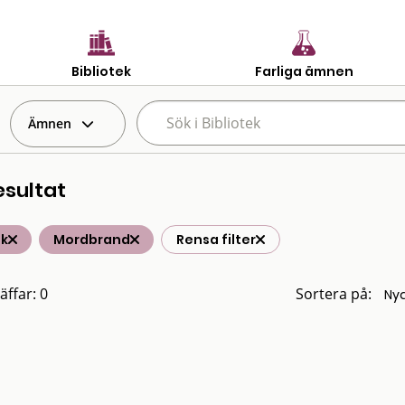
Bibliotek
Farliga ämnen
Ämnen
esultat
ik
Mordbrand
Rensa filter
äffar: 0
Sortera på: