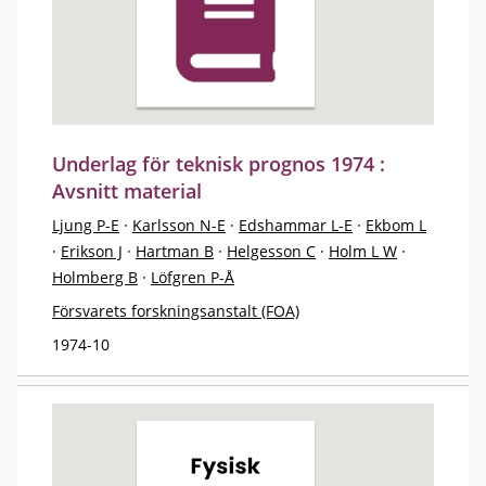
Underlag för teknisk prognos 1974 :
Avsnitt material
Ljung P-E
·
Karlsson N-E
·
Edshammar L-E
·
Ekbom L
·
Erikson J
·
Hartman B
·
Helgesson C
·
Holm L W
·
Holmberg B
·
Löfgren P-Å
Försvarets forskningsanstalt (FOA)
1974-10