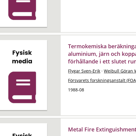
Termokemiska beräkninga
aluminium, järn och kopp
förhållande i ett slutet r
Flygar Sven-Erik
·
Weibull Göran 
Försvarets forskningsanstalt (FOA
1988-08
Metal Fire Extinguishmen