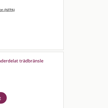
ion (NFPA)
nderdelat trädbränsle
g