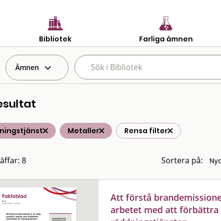
Bibliotek
Farliga ämnen
Ämnen
esultat
ningstjänst
Metaller
Rensa filter
äffar: 8
Sortera på:
Att förstå brandemissioner
arbetet med att förbättra