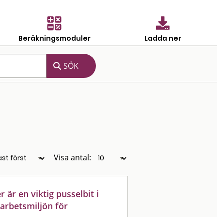
Beräkningsmoduler
Ladda ner
Visa antal:
 är en viktig pusselbit i
 arbetsmiljön för