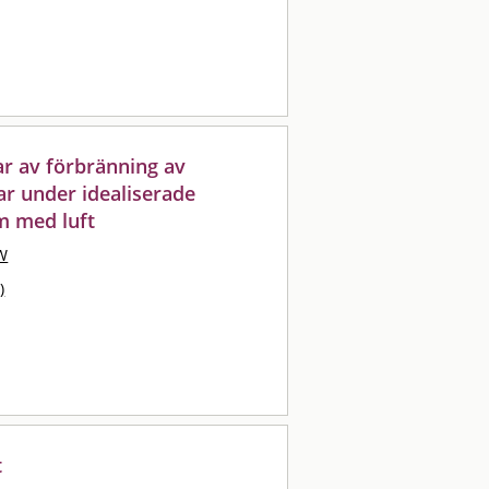
r av förbränning av
ar under idealiserade
um med luft
W
)
t