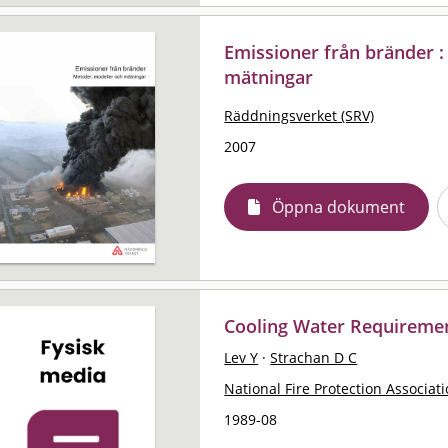
Emissioner från bränder 
mätningar
Räddningsverket (SRV)
2007
Öppna dokument
Cooling Water Requirement
Lev Y
·
Strachan D C
National Fire Protection Associat
1989-08