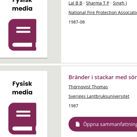
Lal B B
·
Sharma T P
·
Singh J
National Fire Protection Associat
1987-08
Bränder i stackar med sö
Thörnqvist Thomas
Sveriges Lantbruksuniversitet
1987
Öppna sammanfattnin