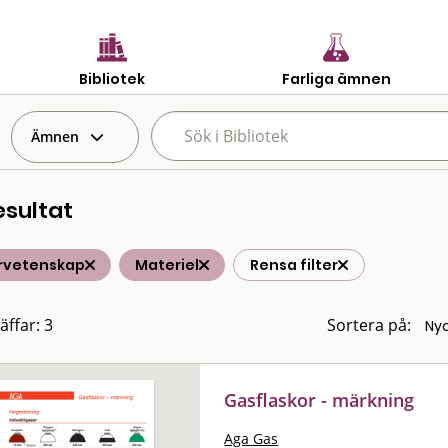
Bibliotek
Farliga ämnen
Ämnen
esultat
rvetenskap
Materiel
Rensa filter
äffar: 3
Sortera på:
Gasflaskor - märkning
Aga Gas