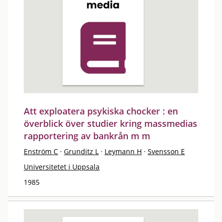
Att exploatera psykiska chocker : en
överblick över studier kring massmedias
rapportering av bankrån m m
Enström C
·
Grunditz L
·
Leymann H
·
Svensson E
Universitetet i Uppsala
1985