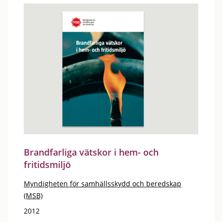
Brandfarliga vätskor i hem- och
fritidsmiljö
Myndigheten för samhällsskydd och beredskap
(MSB)
2012