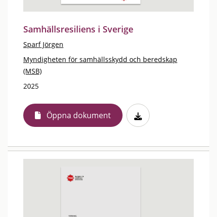
Samhällsresiliens i Sverige
Sparf Jörgen
Myndigheten för samhällsskydd och beredskap
(MSB)
2025
Öppna dokument