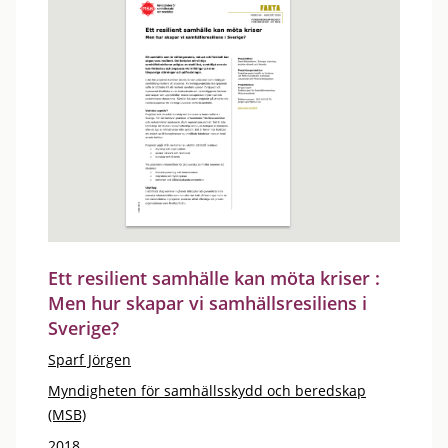
Ett resilient samhälle kan möta kriser :
Men hur skapar vi samhällsresiliens i
Sverige?
Sparf Jörgen
Myndigheten för samhällsskydd och beredskap
(MSB)
2018