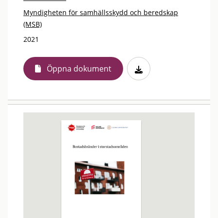
Myndigheten för samhällsskydd och beredskap
(MSB)
2021
Öppna dokument