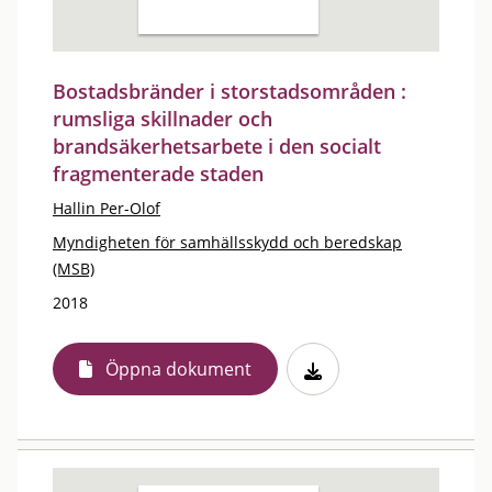
Bostadsbränder i storstadsområden :
rumsliga skillnader och
brandsäkerhetsarbete i den socialt
fragmenterade staden
Hallin Per-Olof
Myndigheten för samhällsskydd och beredskap
(MSB)
2018
Öppna dokument