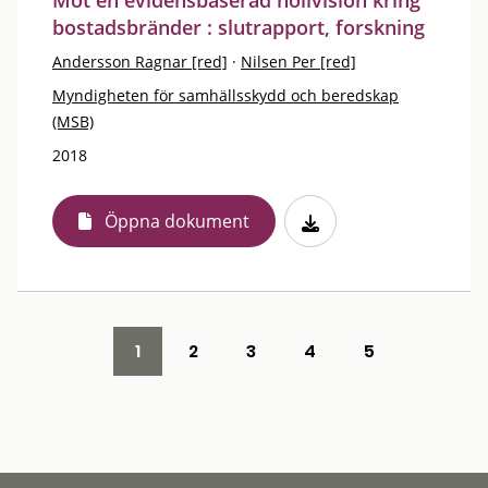
Mot en evidensbaserad nollvision kring
bostadsbränder : slutrapport, forskning
Andersson Ragnar [red]
·
Nilsen Per [red]
Myndigheten för samhällsskydd och beredskap
(MSB)
2018
Öppna dokument
1
2
3
4
5