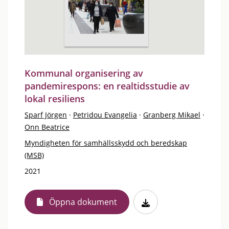
Kommunal organisering av
pandemirespons: en realtidsstudie av
lokal resiliens
Sparf Jörgen
·
Petridou Evangelia
·
Granberg Mikael
·
Onn Beatrice
Myndigheten för samhällsskydd och beredskap
(MSB)
2021
Öppna dokument