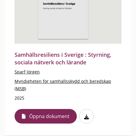
Samhällsresiliens i Sverige : Styrning,
sociala nätverk och lärande
Sparf Jörgen
Myndigheten för samhällsskydd och beredskap
(MSB)
2025
Öppna dokument