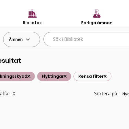
Bibliotek
Farliga ämnen
Ämnen
esultat
lkningsskydd
Flyktingar
Rensa filter
äffar: 0
Sortera på: