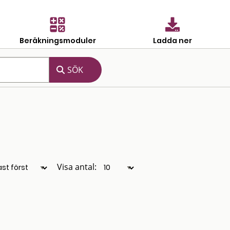
Beräkningsmoduler
Ladda ner
Visa antal: