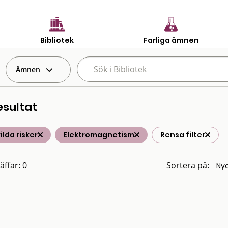
Bibliotek
Farliga ämnen
Ämnen
esultat
ilda risker
Elektromagnetism
Rensa filter
äffar: 0
Sortera på: