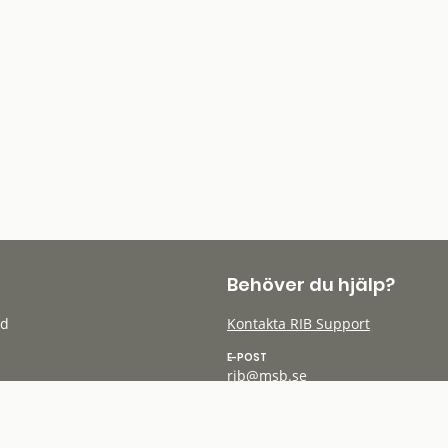
Behöver du hjälp?
öd
Kontakta RIB Support
E-POST
rib@msb.se