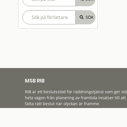
MSB RIB
RIB är ett beslutsstöd för räddningstjänst som ger st
hela vägen från planering av framtida insatser till att
fatta rätt beslut när olyckan är framme.
Tillgänglighet
Cookies