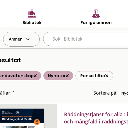
Bibliotek
Farliga ämnen
Ämnen
esultat
endevetenskap
Nyheter
Rensa filter
äffar: 1
Sortera på:
Räddningstjänst för alla 
och mångfald i räddningst