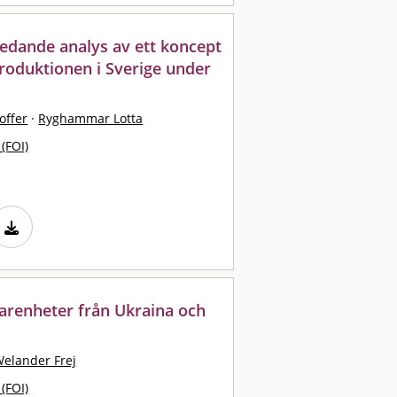
nledande analys av ett koncept
produktionen i Sverige under
offer
·
Ryghammar Lotta
 (FOI)
rfarenheter från Ukraina och
elander Frej
 (FOI)