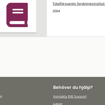
Totalförsvarets forskningsinstitut
2004
Behöver du hjälp?
öd
Kontakta RIB Support
E-POST