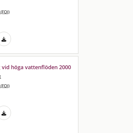
 (FOI)
g vid höga vattenflöden 2000
R
 (FOI)