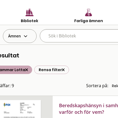
Bibliotek
Farliga ämnen
Ämnen
esultat
ammar Lotta
Rensa filter
äffar: 9
Sortera på:
Beredskapshänsyn i samhäl
varför och för vem?