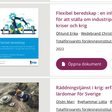
Flexibel beredskap : en i
för att ställa om industri
kriser och krig
Öhlund Erika
·
Wedebrand Christ
Totalförsvarets forskningsinstitut
2022
Öppna dokument
Räddningstjänst i krig: e
lärdomar för Sverige
Olsén Mari
·
Ryghammar Lotta
·
W
Totalförsvarets forskningsinstitut