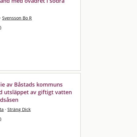
and med ovädret i södra
·
Svensson Bo R
)
udie av Båstads kommuns
 utsläppet av giftigt vatten
ndsåsen
ta
·
Sträng Dick
)