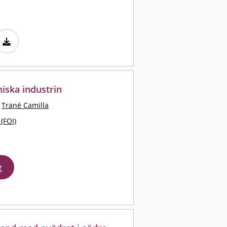
iska industrin
Trané Camilla
 (FOI)
g