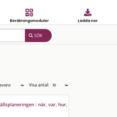
Beräkningsmoduler
Ladda ner
Visa antal:
lsplaneringen : när, var, hur,