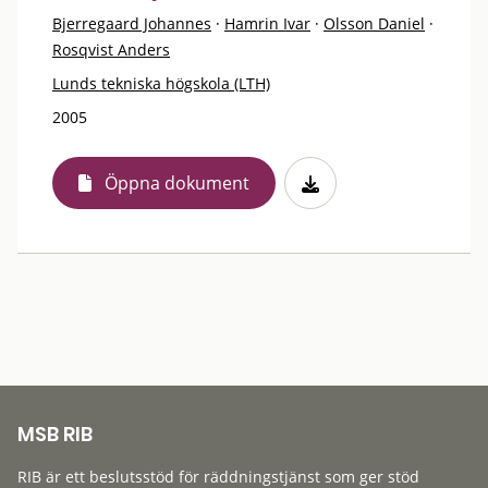
Bjerregaard Johannes
·
Hamrin Ivar
·
Olsson Daniel
·
Rosqvist Anders
Lunds tekniska högskola (LTH)
2005
Öppna dokument
MSB RIB
RIB är ett beslutsstöd för räddningstjänst som ger stöd