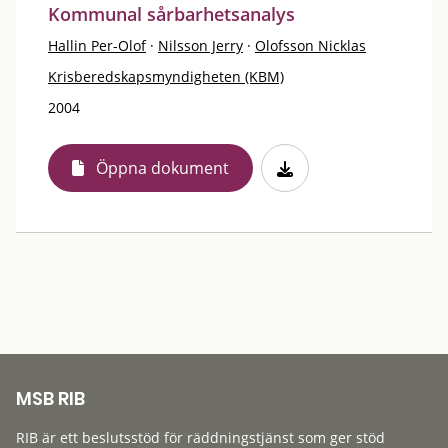
Kommunal sårbarhetsanalys
Hallin Per-Olof
·
Nilsson Jerry
·
Olofsson Nicklas
Krisberedskapsmyndigheten (KBM)
2004
Öppna dokument
MSB RIB
RIB är ett beslutsstöd för räddningstjänst som ger stöd