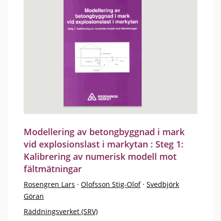
Modellering av betongbyggnad i mark
vid explosionslast i markytan : Steg 1:
Kalibrering av numerisk modell mot
fältmätningar
Rosengren Lars
·
Olofsson Stig-Olof
·
Svedbjörk
Göran
Räddningsverket (SRV)