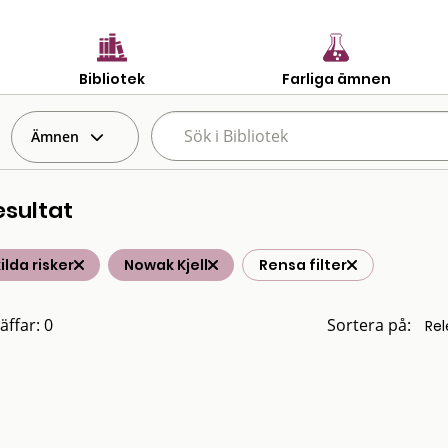
Bibliotek
Farliga ämnen
Ämnen
esultat
ilda risker
Nowak Kjell
Rensa filter
äffar: 0
Sortera på: