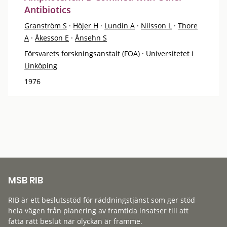
Antibiotics
Granström S
·
Höjer H
·
Lundin A
·
Nilsson L
·
Thore
A
·
Åkesson E
·
Ånsehn S
Försvarets forskningsanstalt (FOA)
·
Universitetet i
Linköping
1976
MSB RIB
RIB är ett beslutsstöd för räddningstjänst som ger stöd
hela vägen från planering av framtida insatser till att
fatta rätt beslut när olyckan är framme.