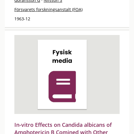
Göransson G
·
Nilsson S
Försvarets forskningsanstalt (FOA)
1963-12
In-vitro Effects on Candida albicans of
Amphotericin B Comined with Other