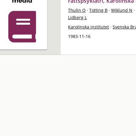
rättspsykiatri, Karolinska 
Thulin O
·
Totting B
·
Wiklund N
·
Lidberg L
Karolinska institutet
·
Svenska Br
1983-11-16