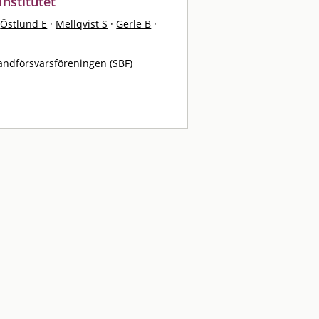
Institutet
Östlund E
·
Mellqvist S
·
Gerle B
·
andförsvarsföreningen (SBF)