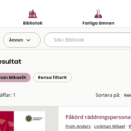
Bibliotek
Farliga ämnen
Ämnen
esultat
man Mikael
Rensa filter
äffar: 1
Sortera på:
Påkörd räddningspersonal 
From Anders
·
Lyckman Mikael
·
W