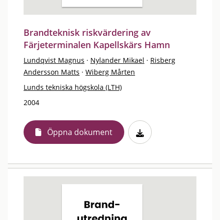
Brandteknisk riskvärdering av
Färjeterminalen Kapellskärs Hamn
Lundqvist Magnus
·
Nylander Mikael
·
Risberg
Andersson Matts
·
Wiberg Mårten
Lunds tekniska högskola (LTH)
2004
Öppna dokument