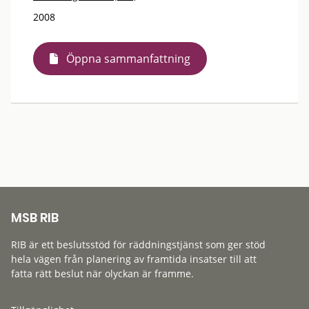
2008
Öppna sammanfattning
MSB RIB
RIB är ett beslutsstöd för räddningstjänst som ger stöd
hela vägen från planering av framtida insatser till att
fatta rätt beslut när olyckan är framme.