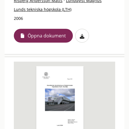
Risberg Andersson Matts
·
Lundqvist Magnus
Lunds tekniska högskola (LTH)
2006
Öppna dokument