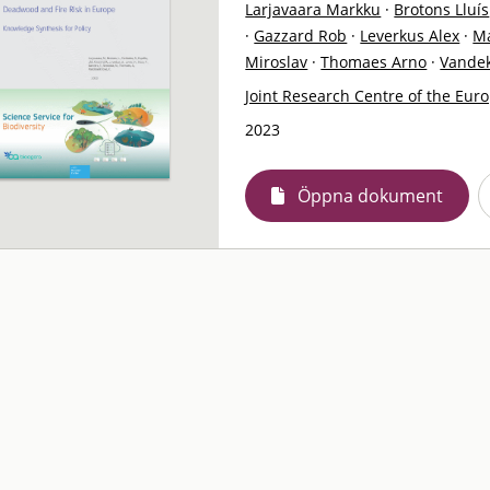
Larjavaara Markku
·
Brotons Lluís
·
Gazzard Rob
·
Leverkus Alex
·
Ma
Miroslav
·
Thomaes Arno
·
Vandek
Joint Research Centre of the Eur
2023
Öppna dokument