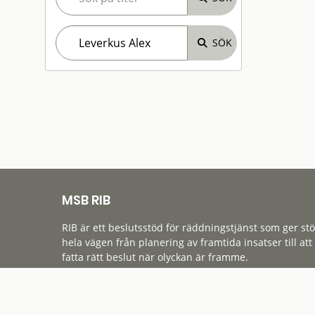
MSB RIB
RIB är ett beslutsstöd för räddningstjänst som ger st
hela vägen från planering av framtida insatser till att
fatta rätt beslut när olyckan är framme.
Tillgänglighet
Cookies