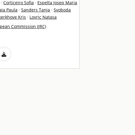
·
Corticeiro Sofia
·
Espelta Josep Maria
ia Paula
·
Sanders Tanja
·
Svoboda
erkhove Kris
·
Lovric Natasa
opean Commission (JRC)