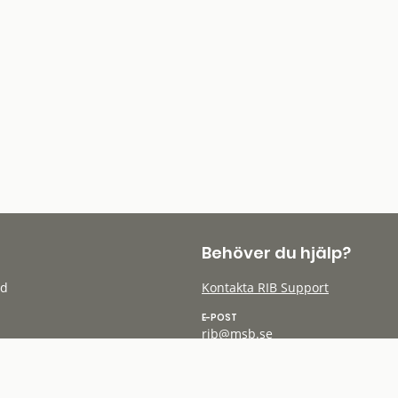
Behöver du hjälp?
öd
Kontakta RIB Support
E-POST
rib@msb.se