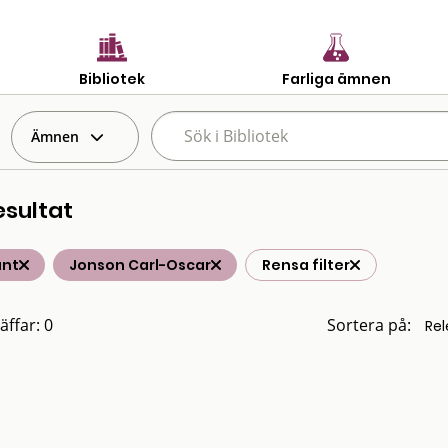
Bibliotek
Farliga ämnen
Ämnen
esultat
änt
Jonson Carl-Oscar
Rensa filter
äffar: 0
Sortera på: